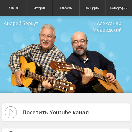
Главная
История
Альбомы
Концерты
Фотографии
Андрей Беркут
Александр
Медведский
Посетить Youtube канал