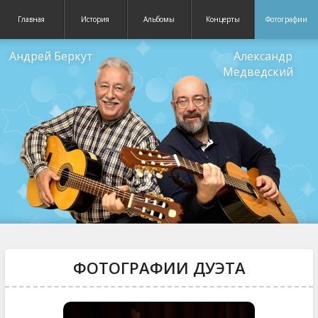
Главная
История
Альбомы
Концерты
Фотографии
Андрей Беркут
Александр
Медведский
ФОТОГРАФИИ ДУЭТА