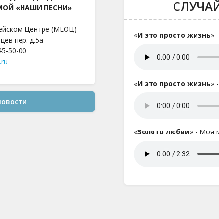
СЛУЧА
МОЙ «НАШИ ПЕСНИ»
ейском Центре (МЕОЦ)
«
И это просто жизнь
» 
цев пер. д.5а
645-50-00
.ru
«
И это просто жизнь
» 
новости
«
Золото любви
» - Моя