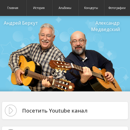
Главная
История
Альбомы
Концерты
Фотографии
Андрей Беркут
Александр
Медведский
Посетить Youtube канал