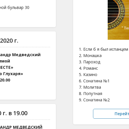
ной бульвар 30
2020 г.
1. Если б я был испанцем
сандр Медведский
2. Монашка
ммой
3. Пароход
ЕСТЕ»
4. Романс
о Глухаря»
5. Казино
20.00
6. Сонатина №1
7. Молитва
8. Попутная
9. Сонатина №2
г. в 19.00
Перей
САНДР МЕДВЕДСКИЙ