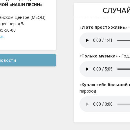
МОЙ «НАШИ ПЕСНИ»
СЛУЧА
ейском Центре (МЕОЦ)
цев пер. д.5а
«
И это просто жизнь
» 
645-50-00
.ru
«
Только музыка
» - Го
новости
«
Куплю себе большой
пароход