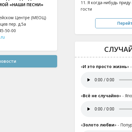
11. Я когда-нибудь приду
МОЙ «НАШИ ПЕСНИ»
гости
ейском Центре (МЕОЦ)
Перей
цев пер. д.5а
645-50-00
.ru
СЛУЧА
новости
«
И это просто жизнь
» 
«
Всё не случайно
» - Яп
«
Золото любви
» - Попу