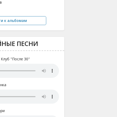
 в
ти к альбомам
ЙНЫЕ ПЕСНИ
- Клуб "После 30"
онка
рри